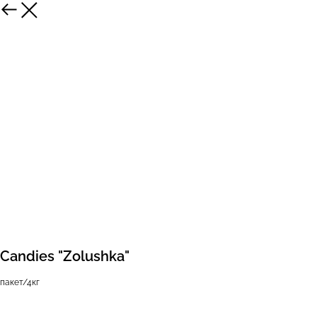
Candies "Zolushka"
пакет/4кг