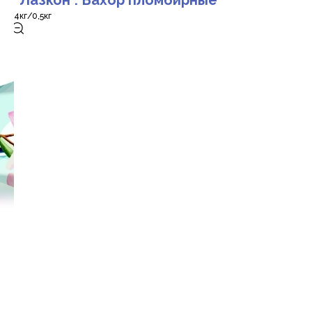
"Лазкон". Бахор пломбирные
4кг/0,5кг